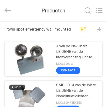
Hangzhou
Dreamy
Technology
Producten
Co.,Ltd.
All
Rights
Reserved.
HUIS
twin spot emergency wall mounted emergency light onl
PRODUCTEN
3 van de Navulbare
LEIDENE van de
ONGEVEER
urenverrichting Lichte
ONS
Opgezette Muur
MOQ:300pcs
Noodsituatie de
CONTACT
Tweelingvlek
FABRIEKSREIS
SMD 3014 van de Witte
LEIDENE van de
KWALITEITSCONTROLE
Noodsituatielichten
Uitgangs Tweelingvlek
MOQ:300 REEKSEN