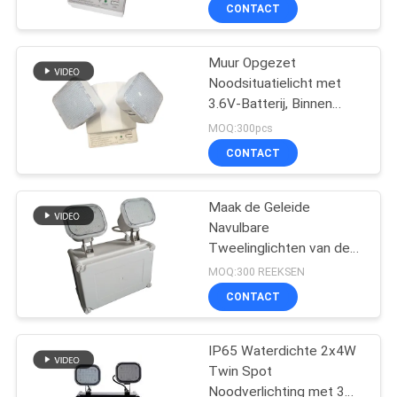
Navulbare de
CONTACTEER
CONTACT
Noodsituatielamp
ONS
Muur Opgezet
Noodsituatielicht met
VERZOEK
3.6V-Batterij, Binnen
OM EEN
LEIDENE
MOQ:300pcs
Noodsituatielampen
CITAAT
CONTACT
SITEMAP
Maak de Geleide
Navulbare
Tweelinglichten van de
PRIVACYBELEID
Vleknoodsituatie met
MOQ:300 REEKSEN
Opgezette waterdicht
CONTACT
Muuroppervlakte
IP65 Waterdichte 2x4W
Twin Spot
Noodverlichting met 3