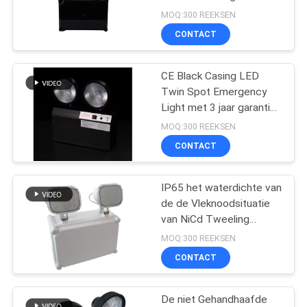
Jaar Garantie en Twin
MOQ:300 REEKSEN
Head LED Noodlamp
CONTACT
CE Black Casing LED
Twin Spot Emergency
Light met 3 jaar garantie,
3.6V/1.6Ah batterij en 3
MOQ:300 REEKSEN
uur duur
CONTACT
IP65 het waterdichte van
de de Vleknoodsituatie
van NiCd Tweeling
Automatische Omhulsel
MOQ:300 REEKSEN
van de Lichtenpc
CONTACT
De niet Gehandhaafde