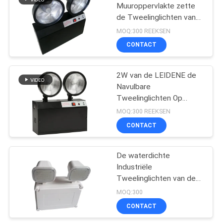
Muuroppervlakte zette
de Tweelinglichten van
de Vleknoodsituatie met
MOQ:300 REEKSEN
PS Verspreider op
CONTACT
2W van de LEIDENE de
Navulbare
Tweelinglichten Op
batterijen van de de
MOQ:300 REEKSEN
Lichtennooduitgang
CONTACT
Vleknoodsituatie
De waterdichte
Industriële
Tweelinglichten van de
Vleknoodsituatie
MOQ:300
CONTACT