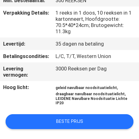
Min. bestelaantal:
300 REEKSEN
CONTACTEER
ONS
Verpakking Details:
1 reeks in 1 doos, 10 reeksen in 1
kartonneert, Hoofdgrootte:
70.5*40*24cm; Brutogewicht:
11.3kg
VERZOEK
OM EEN
Levertijd:
35 dagen na betaling
CITAAT
Betalingscondities:
L/C, T/T, Western Union
Levering
3000 Reeksen per Dag
SITEMAP
vermogen:
Hoog licht:
,
geleid navulbaar noodsituatielicht
PRIVACYBELEID
,
draagbaar navulbaar noodsituatielicht
LEIDENE Navulbare Noodsituatie Lichte
IP20
BESTE PRIJS