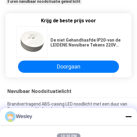
3 uren navulbaar noodsituatie geleid licht
Krijg de beste prijs voor
De niet Gehandhaafde IP20-van de
LEIDENE Navulbare Tekens 220V
Noodsituatie Lichte Nooduitgang
Doorgaan
Navulbaar Noodsituatielicht
Brandvertragend ABS-casing LED noodlicht met een duur van
3 uur en een nikkel-cadmiumbatterie
Wesley
Oplaadbaar noodlicht met brandwerend ABS-kas, nikkel-
cadmiumbatterie en 3 uur duur
10:30 PM