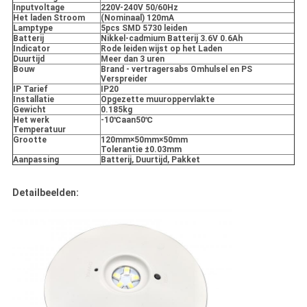
Inputvoltage
220V-240V 50/60Hz
Het laden Stroom
(Nominaal) 120mA
Lamptype
5pcs SMD 5730 leiden
Batterij
Nikkel-cadmium Batterij 3.6V 0.6Ah
Indicator
Rode leiden wijst op het Laden
Duurtijd
Meer dan 3 uren
Bouw
Brand - vertragersabs Omhulsel en PS
Verspreider
IP Tarief
IP20
Installatie
Opgezette muuroppervlakte
Gewicht
0.185kg
Het werk
-10℃aan50℃
Temperatuur
Grootte
120mm×50mm×50mm
Tolerantie ±0.03mm
Aanpassing
Batterij, Duurtijd, Pakket
Detailbeelden: