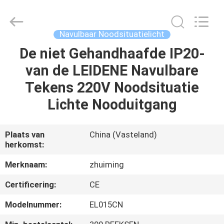
Hangzhou
Dreamy
Technology
Co.,Ltd.
All
Navulbaar Noodsituatielicht
Rights
Reserved.
De niet Gehandhaafde IP20-
HUIS
van de LEIDENE Navulbare
PRODUCTEN
Tekens 220V Noodsituatie
Lichte Nooduitgang
ONGEVEER
ONS
Plaats van
China (Vasteland)
herkomst:
FABRIEKSREIS
Merknaam:
zhuiming
Certificering:
CE
KWALITEITSCONTROLE
Modelnummer:
EL015CN