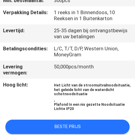
Min. bestelaantal:
300pcs
CONTACTEER
ONS
Verpakking Details:
1 reeks in 1 Binnendoos, 10
Reeksen in 1 Buitenkarton
Levertijd:
25-35 dagen bij ontvangstbewijs
VERZOEK
van uw betalingen
OM EEN
Betalingscondities:
L/C, T/T, D/P, Western Union,
CITAAT
MoneyGram
Levering
50,000pcs/month
SITEMAP
vermogen:
Hoog licht:
,
Het Licht van de stroomuitvalnoodsituatie
PRIVACYBELEID
het geleide licht van de waterdicht
schotnoodsituatie
,
Plafond In een nis gezette Noodsituatie
Lichte IP20
BESTE PRIJS