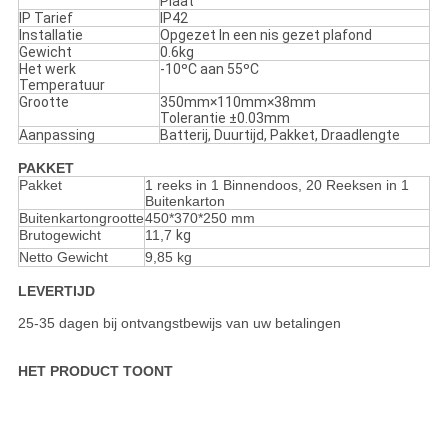
Plaat
IP Tarief
IP42
Installatie
Opgezet In een nis gezet plafond
Gewicht
0.6kg
Het werk
-10ºC aan 55ºC
Temperatuur
Grootte
350mm×110mm×38mm
Tolerantie ±0.03mm
Aanpassing
Batterij, Duurtijd, Pakket, Draadlengte
PAKKET
Pakket
1 reeks in 1 Binnendoos, 20 Reeksen in 1
Buitenkarton
Buitenkartongrootte
450*370*250 mm
Brutogewicht
11,7
kg
Netto Gewicht
9,85 kg
LEVERTIJD
25-35 dagen bij ontvangstbewijs van uw betalingen
HET PRODUCT TOONT