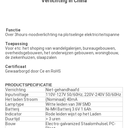
Verlichting in China
Functie
Over 3hours-noodverlichting na plotselinge elektriciteitspanne
Toepassing
Voor etc. het shoping van wandelgalerijen, bureaugebouwen,
overheidsgebouwen, het onderwijzen gebouwen, woningbouw,
de ziekenhuizen, slaapzalen.
Certificaat
Gewaarborgd door Ce en RoHS
PRODUCTSPECIFICATIE
Verrichting
Niet-gehandhaafd
Inputvoltage
110V-127V 50/60Hz; 220V-240V 50/60Hz
Het laden Stroom
(Nominaal) 40mA
Lamptype
Witte leiden van 3W SMD
Batterij
Ni-MH Batterij 3.6V 1.6Ah
Indicator
Rode leiden wijst op het Laden
Duurtijd
> 3 uren
Bouw
Electro-galvanized Staalomhulsel; PC-