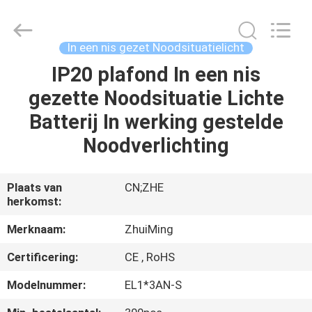
Hangzhou
Dreamy
Technology
Co.,Ltd.
All
In een nis gezet Noodsituatielicht
Rights
Reserved.
IP20 plafond In een nis
HUIS
gezette Noodsituatie Lichte
PRODUCTEN
Batterij In werking gestelde
Noodverlichting
ONGEVEER
ONS
Plaats van
CN;ZHE
herkomst:
FABRIEKSREIS
Merknaam:
ZhuiMing
Certificering:
CE , RoHS
KWALITEITSCONTROLE
Modelnummer:
EL1*3AN-S