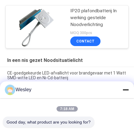
IP20 plafondbatterij In
werking gestelde
Noodverlichting
MOQ:300pcs
CONTACT
In een nis gezet Noodsituatielicht
CE-goedgekeurde LED-afvallicht voor brandgevaar met 1 Watt
SMD-witte LED en Ni-Cd-batterij
Wesley
LEIDENE van de batterij van het Reserve de In een nis gezette
Noodsituatie Lichten Keukenplafond, RoHS
220V Oplaadbaar Noodverlichtingsarmatuur met 180 Minuten
7:18 AM
Brandduur, Vlamvertragende ABS Behuizing en
Wandinbouwmontage
Good day, what product are you looking for?
populaire categorieën
Alle