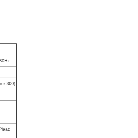
/60Hz
eer 300)
Plaat;