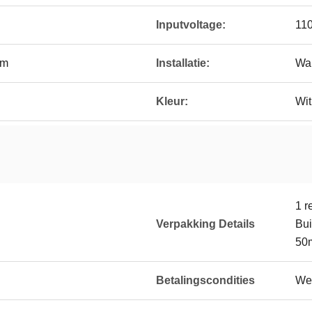
Inputvoltage:
11
mm
Installatie:
Wa
Kleur:
Wit
1 r
Verpakking Details
Bui
50
Betalingscondities
Wes