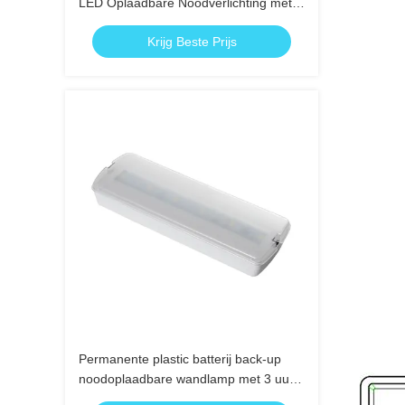
LED Oplaadbare Noodverlichting met 3
Uur Back-up
Krijg Beste Prijs
Permanente plastic batterij back-up
noodoplaadbare wandlamp met 3 uur
back-up en Ni-Cd batterij IP20