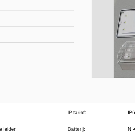
IP tarief:
IP
e leiden
Batterij:
Ni-