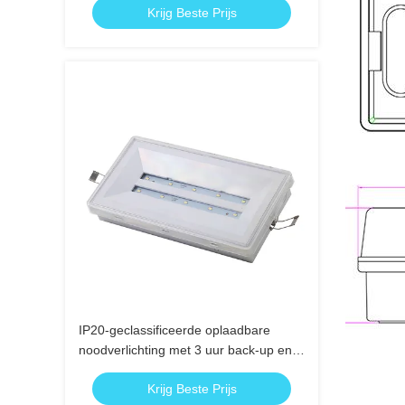
Krijg Beste Prijs
IP20-geclassificeerde oplaadbare
noodverlichting met 3 uur back-up en
Ni-Cd batterij voor veilige
Krijg Beste Prijs
noodverlichting