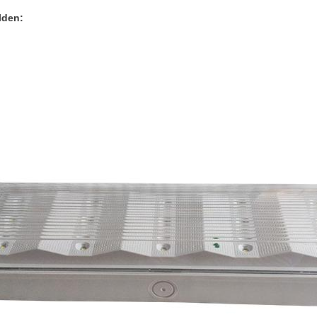
lden: