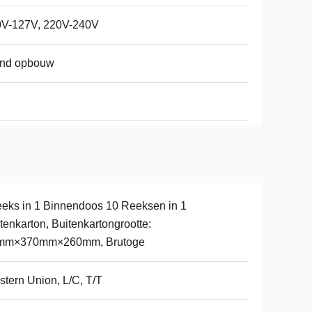
0V-127V, 220V-240V
nd opbouw
eeks in 1 Binnendoos 10 Reeksen in 1
tenkarton, Buitenkartongrootte:
mm×370mm×260mm, Brutoge
tern Union, L/C, T/T