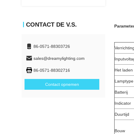
CONTACT DE V.S.
Parameter
86-0571-88303726
Verrichtin
sales@dreamylighting.com
Inputvolta
Het laden
86-0571-88302716
Lamptype
Contact opnemen
Batterij
Indicator
Duurtijd
Bouw