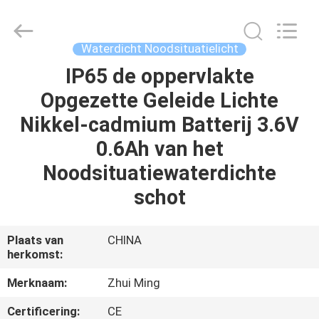
Hangzhou
Dreamy
Technology
Co.,Ltd.
All
Waterdicht Noodsituatielicht
Rights
Reserved.
IP65 de oppervlakte
HUIS
Opgezette Geleide Lichte
PRODUCTEN
Nikkel-cadmium Batterij 3.6V
0.6Ah van het
ONGEVEER
Noodsituatiewaterdichte
ONS
schot
FABRIEKSREIS
Plaats van
CHINA
herkomst:
KWALITEITSCONTROLE
Merknaam:
Zhui Ming
Certificering:
CE