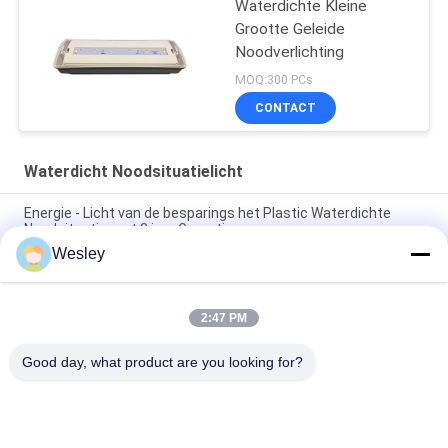
Waterdichte Kleine
Grootte Geleide
Noodverlichting
MOQ:300 PCs
CONTACT
Waterdicht Noodsituatielicht
Energie - Licht van de besparings het Plastic Waterdichte
Noodsituatie met 3 jaar Garantie
Wesley
5W IP65 waterdicht LED noodluchter met 3 jaar garantie en
25000 uur levensduur
2:47 PM
Groothandel Plafond Inbouw Batterij LED Oplaadbare
Noodverlichting met 3 Uur Back-up
Good day, what product are you looking for?
populaire categorieën
Alle