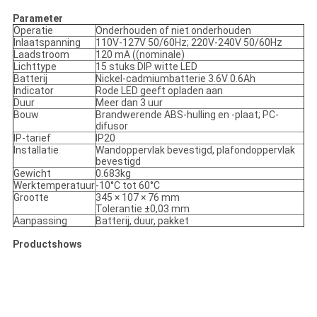
Parameter
Operatie
Onderhouden of niet onderhouden
Inlaatspanning
110V-127V 50/60Hz; 220V-240V 50/60Hz
Laadstroom
120 mA ((nominale)
Lichttype
15 stuks DIP witte LED
Batterij
Nickel-cadmiumbatterie 3.6V 0.6Ah
Indicator
Rode LED geeft opladen aan
Duur
Meer dan 3 uur
Bouw
Brandwerende ABS-hulling en -plaat; PC-
difusor
IP-tarief
IP20
Installatie
Wandoppervlak bevestigd, plafondoppervlak
bevestigd
Gewicht
0.683kg
Werktemperatuur
-10°C tot 60°C
Grootte
345 × 107 × 76 mm
Tolerantie ±0,03 mm
Aanpassing
Batterij, duur, pakket
Productshows