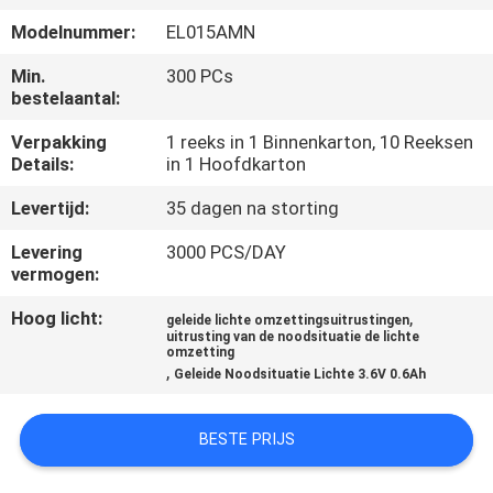
CONTACTEER
Modelnummer:
EL015AMN
ONS
Min.
300 PCs
bestelaantal:
VERZOEK
Verpakking
1 reeks in 1 Binnenkarton, 10 Reeksen
OM EEN
Details:
in 1 Hoofdkarton
CITAAT
Levertijd:
35 dagen na storting
Levering
3000 PCS/DAY
SITEMAP
vermogen:
Hoog licht:
,
geleide lichte omzettingsuitrustingen
PRIVACYBELEID
uitrusting van de noodsituatie de lichte
omzetting
,
Geleide Noodsituatie Lichte 3.6V 0.6Ah
BESTE PRIJS