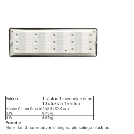
1 stuk in 1 inwendige doos;
Pakket
10 stuks in 1 karton
45X37X28 cm
Master Carton Grootte
G.W.
8.45kg
N.W.
6.83kg
Functie
Meer dan 3 uur noodverlichting na plotselinge black-out