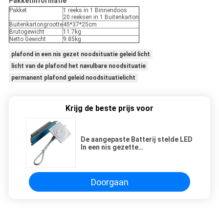
Pakketinformatie
Pakket
1 reeks in 1 Binnendoos
20 reeksen in 1 Buitenkarton
Buitenkartongrootte
45*37*25cm
Brutogewicht
11.7kg
Netto Gewicht
9.85kg
plafond in een nis gezet noodsituatie geleid licht
licht van de plafond het navulbare noodsituatie
permanent plafond geleid noodsituatielicht
Krijg de beste prijs voor
De aangepaste Batterij stelde LED
In een nis gezette
Plafondnoodsituatie Lichte
50Hz/60Hz (EL1X1AN) in werking
Doorgaan