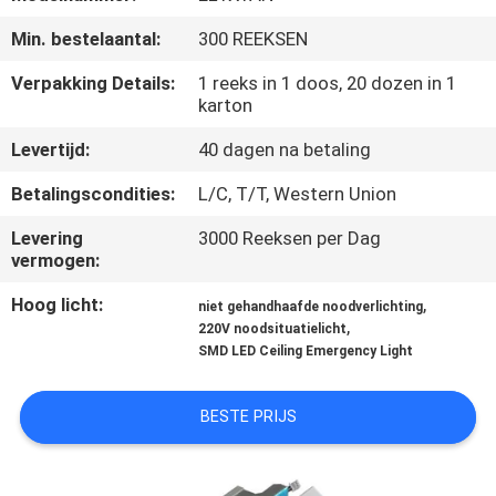
CONTACTEER
Min. bestelaantal:
300 REEKSEN
ONS
Verpakking Details:
1 reeks in 1 doos, 20 dozen in 1
karton
VERZOEK
Levertijd:
40 dagen na betaling
OM EEN
CITAAT
Betalingscondities:
L/C, T/T, Western Union
Levering
3000 Reeksen per Dag
SITEMAP
vermogen:
Hoog licht:
,
niet gehandhaafde noodverlichting
,
PRIVACYBELEID
220V noodsituatielicht
SMD LED Ceiling Emergency Light
BESTE PRIJS