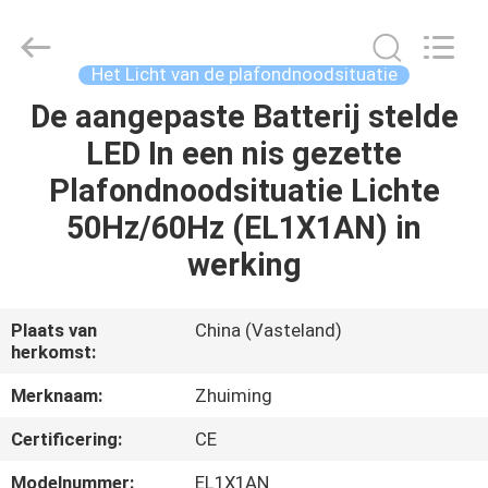
Hangzhou
Dreamy
Technology
Co.,Ltd.
All
Het Licht van de plafondnoodsituatie
Rights
Reserved.
De aangepaste Batterij stelde
HUIS
LED In een nis gezette
PRODUCTEN
Plafondnoodsituatie Lichte
50Hz/60Hz (EL1X1AN) in
ONGEVEER
werking
ONS
Plaats van
China (Vasteland)
herkomst:
FABRIEKSREIS
Merknaam:
Zhuiming
KWALITEITSCONTROLE
Certificering:
CE
Modelnummer:
EL1X1AN