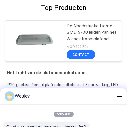
Top Producten
De Noodsituatie Lichte
SMD 5730 leiden van het
Wisselstroomplafond
MOQ:300 PCs
CONTACT
Het Licht van de plafondnoodsituatie
IP20-geclassificeerd plafondnoodlicht met 3 uur werking, LED-
noodlamp zonder onderhoud
Wesley
Brand - vertrager In een nis gezette van de LED Lichte 3
Urenverrichting Plafondnoodsituatie
5:05 AM
3 uur autonomie Li-ion batterij bediend brandwerend ABS
plafond noodlicht met ingebouwde installatie
Good day, what product are you looking for?