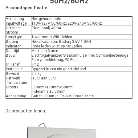
50Hz/60Hz
Productspecificatie
Verrichting
Niet-gehandhaafd
Inputvoltage
110V-127V 50/60Hz; 220V-240V 50/60Hz
Het laden
(Nominaal) 40mA
Stroom
Lamptype
1 wattssmd Witte leiden
Batterij
Nikkel-cadmium Batterij 3.6V 1.0AH
Indicator
Rode leiden wijst op het Laden
Duurtijd
Meer dan 3 uren
Bouw
Electro-galvanized Staalomhulsel met Corrosiebestendige
Epoxyneveldeklaag; PC-Plaat
IP Tarief
IP42
Installatie
Opgezet In een nis gezet plafond
Gewicht
0,5 kg
Het werk
-10℃ aan 60℃
Temperatuur
Grootte
350mm×110mm×38mm
Tolerantie ±0.03mm
Aanpassing
Batterij, Duurtijd, Pakket, Draadlengte
De producten tonen: