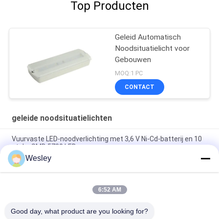
Top Producten
Geleid Automatisch
Noodsituatielicht voor
Gebouwen
MOQ:1 PC
CONTACT
geleide noodsituatielichten
Vuurvaste LED-noodverlichting met 3,6 V Ni-Cd-batterij en 10
stuks SMD 5730 LED
Wesley
Brandwerend ABS LED noodlicht met 10 stuks SMD 5730 LED
en 3,6 V 1,8 Ah Ni-Cd-batterij
6:52 AM
Emergency oplaadbaar LED-lampje met Ni-Cd-batterij en
brandwerend ABS voor 3 uur duur
Good day, what product are you looking for?