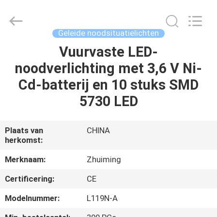
Hangzhou
Dreamy
Technology
Co.,Ltd.
All
Geleide noodsituatielichten
Rights
Reserved.
Vuurvaste LED-
HUIS
noodverlichting met 3,6 V Ni-
PRODUCTEN
Cd-batterij en 10 stuks SMD
5730 LED
ONGEVEER
ONS
Plaats van
CHINA
herkomst:
FABRIEKSREIS
Merknaam:
Zhuiming
Certificering:
CE
KWALITEITSCONTROLE
Modelnummer:
L119N-A