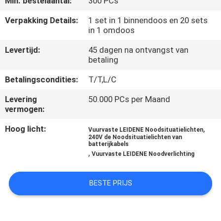
Min. bestelaantal:
300 PCs
CONTACTEER
ONS
Verpakking Details:
1 set in 1 binnendoos en 20 sets
in 1 omdoos
Levertijd:
45 dagen na ontvangst van
VERZOEK
betaling
OM EEN
Betalingscondities:
T/T,L/C
CITAAT
Levering
50.000 PCs per Maand
vermogen:
SITEMAP
Hoog licht:
,
Vuurvaste LEIDENE Noodsituatielichten
240V de Noodsituatielichten van
batterijkabels
PRIVACYBELEID
,
Vuurvaste LEIDENE Noodverlichting
BESTE PRIJS