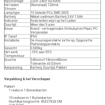
Inputvoltage
220V-240V 50/60Hz
Het laden
(Nominaal) 120mA
Stroom
Lamptype
15 Geleide PCs SMD 2835
Batterij
Nikkel-cadmium Batterij 3.6V 1.0Ah
Indicator
Rode leiden wijst op het Laden
Duurtijd
Meer dan 3 uren
Bouw
Brand - vertragersabs Omhulsel en Plaat; PC-
Verspreider
IP Tarief
IP65
Installatie
De muuroppervlakte zette op, Opgezette
Plafondoppervlakte
Gewicht
0.683kg
Het werk
-10℃ aan 55℃
Temperatuur
Grootte
345mm×118mm×80mm
Tolerantie ±0.03mm
Aanpassing
Batterij, Duurtijd, Pakket
Verpakking & het Verschepen
Pakket
1 reeks in 1 Binnenkarton
10 reeksen in 1 Buitenkarton
Hoofdkartongrootte:
45X37X26 CM