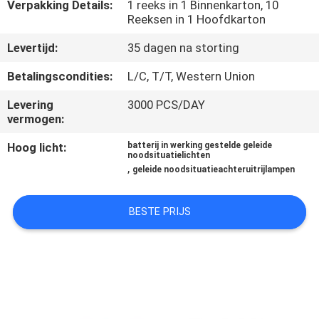
CONTACTEER
Verpakking Details:
1 reeks in 1 Binnenkarton, 10
Reeksen in 1 Hoofdkarton
ONS
Levertijd:
35 dagen na storting
VERZOEK
Betalingscondities:
L/C, T/T, Western Union
OM EEN
Levering
3000 PCS/DAY
vermogen:
CITAAT
Hoog licht:
batterij in werking gestelde geleide
noodsituatielichten
SITEMAP
,
geleide noodsituatieachteruitrijlampen
PRIVACYBELEID
BESTE PRIJS