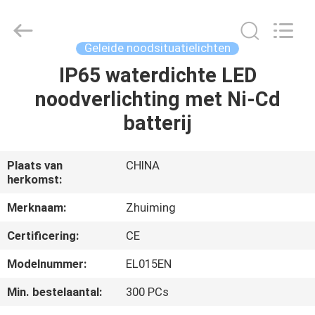
Hangzhou
Dreamy
Technology
Co.,Ltd.
All
Geleide noodsituatielichten
Rights
Reserved.
IP65 waterdichte LED
HUIS
noodverlichting met Ni-Cd
PRODUCTEN
batterij
ONGEVEER
Plaats van
CHINA
herkomst:
ONS
Merknaam:
Zhuiming
FABRIEKSREIS
Certificering:
CE
Modelnummer:
EL015EN
KWALITEITSCONTROLE
Min. bestelaantal:
300 PCs