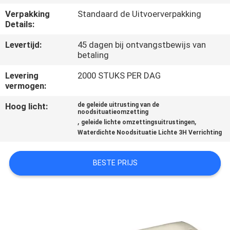
CONTACTEER
Verpakking
Standaard de Uitvoerverpakking
ONS
Details:
Levertijd:
45 dagen bij ontvangstbewijs van
VERZOEK
betaling
OM EEN
Levering
2000 STUKS PER DAG
vermogen:
CITAAT
Hoog licht:
de geleide uitrusting van de
noodsituatieomzetting
SITEMAP
,
,
geleide lichte omzettingsuitrustingen
Waterdichte Noodsituatie Lichte 3H Verrichting
PRIVACYBELEID
BESTE PRIJS