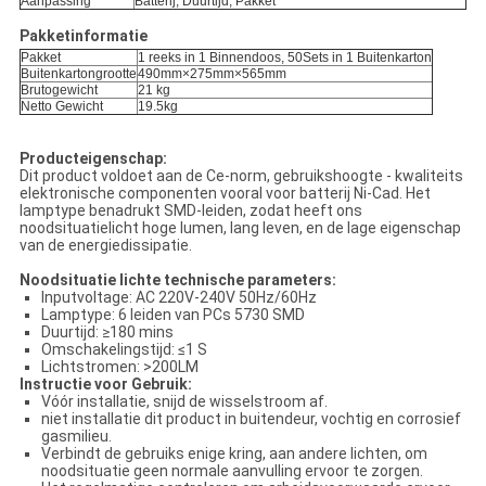
Aanpassing
Batterij, Duurtijd, Pakket
Pakketinformatie
Pakket
1 reeks in 1 Binnendoos, 50Sets in 1 Buitenkarton
Buitenkartongrootte
490mm×275mm×565mm
Brutogewicht
21 kg
Netto Gewicht
19.5kg
Producteigenschap:
Dit product voldoet aan de Ce-norm, gebruikshoogte - kwaliteits
elektronische componenten vooral voor batterij Ni-Cad. Het
lamptype benadrukt SMD-leiden, zodat heeft ons
noodsituatielicht hoge lumen, lang leven, en de lage eigenschap
van de energiedissipatie.
Noodsituatie lichte technische parameters:
Inputvoltage: AC 220V-240V 50Hz/60Hz
Lamptype: 6 leiden van PCs 5730 SMD
Duurtijd: ≥180 mins
Omschakelingstijd: ≤1 S
Lichtstromen: >200LM
Instructie voor Gebruik:
Vóór installatie, snijd de wisselstroom af.
niet installatie dit product in buitendeur, vochtig en corrosief
gasmilieu.
Verbindt de gebruiks enige kring, aan andere lichten, om
noodsituatie geen normale aanvulling ervoor te zorgen.