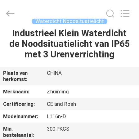
Hangzhou
Dreamy
Technology
Co.,Ltd.
All
Waterdicht Noodsituatielicht
Rights
Reserved.
Industrieel Klein Waterdicht
HUIS
de Noodsituatielicht van IP65
PRODUCTEN
met 3 Urenverrichting
ONGEVEER
Plaats van
CHINA
herkomst:
ONS
Merknaam:
Zhuiming
FABRIEKSREIS
Certificering:
CE and Rosh
Modelnummer:
L116n-D
KWALITEITSCONTROLE
Min.
300 PKCS
bestelaantal: