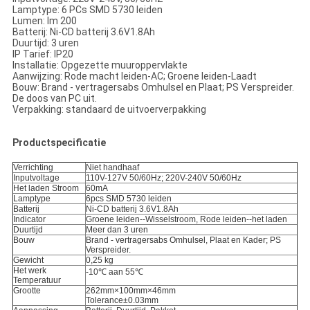
Lamptype: 6 PCs SMD 5730 leiden
Lumen: lm 200
Batterij: Ni-CD batterij 3.6V1.8Ah
Duurtijd: 3 uren
IP Tarief: IP20
Installatie: Opgezette muuroppervlakte
Aanwijzing: Rode macht leiden-AC; Groene leiden-Laadt
Bouw: Brand - vertragersabs Omhulsel en Plaat; PS Verspreider.
De doos van PC uit.
Verpakking: standaard de uitvoerverpakking
Productspecificatie
Verrichting
Niet handhaaf
Inputvoltage
110V-127V 50/60Hz; 220V-240V 50/60Hz
Het laden Stroom
60mA
Lamptype
6pcs SMD 5730 leiden
Batterij
Ni-CD batterij 3.6V1.8Ah
Indicator
Groene leiden--Wisselstroom, Rode leiden--het laden
Duurtijd
Meer dan 3 uren
Bouw
Brand - vertragersabs Omhulsel, Plaat en Kader; PS
Verspreider.
Gewicht
0,25 kg
Het werk
-10℃ aan 55℃
Temperatuur
Grootte
262mm×100mm×46mm
Tolerance±0.03mm