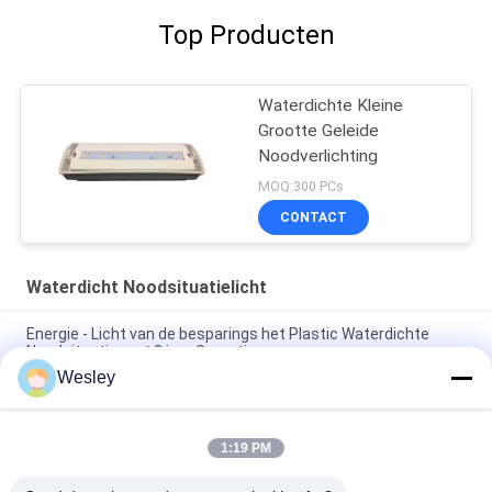
Top Producten
Waterdichte Kleine
Grootte Geleide
Noodverlichting
MOQ:300 PCs
CONTACT
Waterdicht Noodsituatielicht
Energie - Licht van de besparings het Plastic Waterdichte
Noodsituatie met 3 jaar Garantie
Wesley
5W IP65 waterdicht LED noodluchter met 3 jaar garantie en
25000 uur levensduur
1:19 PM
Groothandel Plafond Inbouw Batterij LED Oplaadbare
Noodverlichting met 3 Uur Back-up