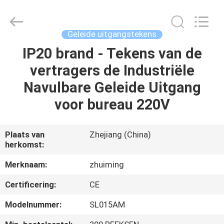
Hangzhou
Dreamy
Technology
Co.,Ltd.
All
Geleide uitgangstekens
Rights
Reserved.
IP20 brand - Tekens van de
HUIS
vertragers de Industriële
PRODUCTEN
Navulbare Geleide Uitgang
voor bureau 220V
ONGEVEER
ONS
Plaats van
Zhejiang (China)
herkomst:
FABRIEKSREIS
Merknaam:
zhuiming
Certificering:
CE
KWALITEITSCONTROLE
Modelnummer:
SL015AM