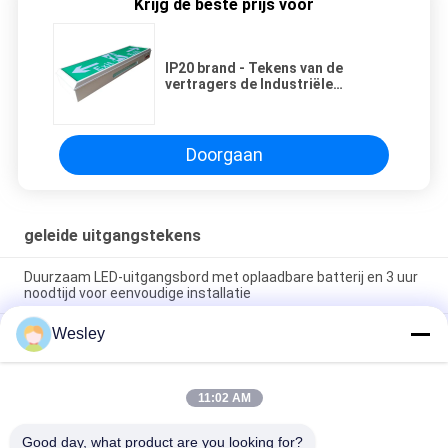
Krijg de beste prijs voor
IP20 brand - Tekens van de
vertragers de Industriële
Navulbare Geleide Uitgang voor
bureau 220V
Doorgaan
geleide uitgangstekens
Duurzaam LED-uitgangsbord met oplaadbare batterij en 3 uur
noodtijd voor eenvoudige installatie
Wesley
IP65-geclassificeerd LED-vluchtwegbord met 3 uur noodtijd en
Ni-Cd-batterijgevoede nooduitgangsverlichting
De muuroppervlakte zette SMD-LEIDEN
11:02 AM
Nooduitgangteken/het Plastic Lopende Teken van de
Mensenuitgang op
Good day, what product are you looking for?