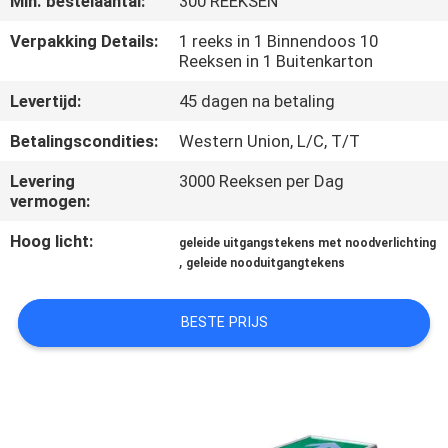
Min. bestelaantal:
300 REEKSEN
CONTACTEER
ONS
Verpakking Details:
1 reeks in 1 Binnendoos 10
Reeksen in 1 Buitenkarton
Levertijd:
45 dagen na betaling
VERZOEK
OM EEN
Betalingscondities:
Western Union, L/C, T/T
CITAAT
Levering
3000 Reeksen per Dag
vermogen:
SITEMAP
Hoog licht:
geleide uitgangstekens met noodverlichting
,
geleide nooduitgangtekens
PRIVACYBELEID
BESTE PRIJS