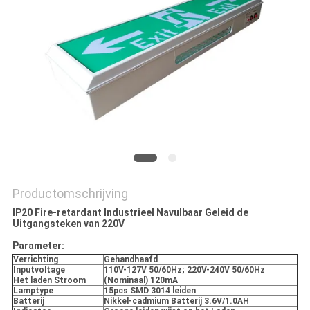
Productomschrijving
IP20 Fire-retardant Industrieel Navulbaar Geleid de
Uitgangsteken van 220V
Parameter:
Verrichting
Gehandhaafd
Inputvoltage
110V-127V 50/60Hz; 220V-240V 50/60Hz
Het laden Stroom
(Nominaal) 120mA
Lamptype
15pcs SMD 3014 leiden
Batterij
Nikkel-cadmium Batterij 3.6V/1.0AH