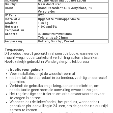
Indicator
Groene leiden wijst op het Laden
Duurtijd
Meer dan 3 uren
Bouw
Brand-Retardent ABS, Acrylplaat, PS
Verspreider
IP Tarief
IP20
Installatie
Opgezette muuroppervlakte
Gewicht
1,35 kg
Het werk
-10℃aan55℃
Temperatuur
Grootte
392mm×190mm×60mm
Tolerantie ±0.03mm
Aanpassing
Batterij, Duurtijd, Pakket
Toepassing:
Dit product wordt gebruikt in al soort de bouw, wanneer de
macht weg, noodsituatielicht verlichting automatisch kan.
Hoofdzakelijk gebruikt in Wandelgalerij, hotel, bureau.
Instructie voor gebruik:
Vóór installatie, snijd de wisselstroom af.
niet installatie dit product in buitendeur, vochtig en corrosief
gasmilieu.
Verbindt de gebruiks enige kring, aan andere lichten, om
noodsituatie geen normale aanvulling ervoor te zorgen.
Het regelmatige controleren om arbeidsvoorwaarde ervoor
te zorgen is correct.
Wanneer lost de linkerfabriek, het product, wanneer het
gebruiken pls. aanvulling in 24 uren, om de geschatte duurtijd
samen te komen.